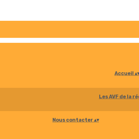
Accueil
▴
Les AVF de la r
Nous contacter
▴
▾