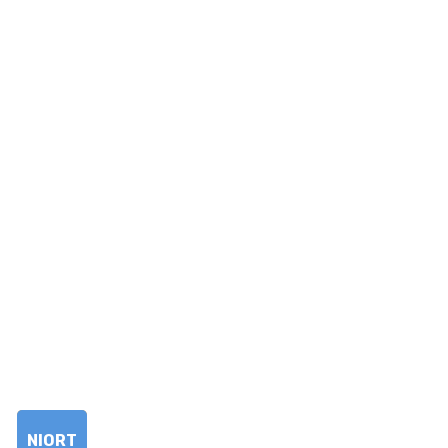
ntenu.
ouer avec les tailles de police.
NIORT