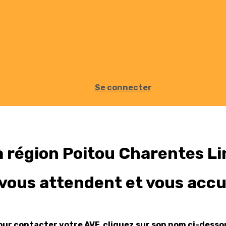
Se connecter
a région Poitou Charentes L
 vous attendent et vous accue
our contacter votre AVF, cliquez sur son nom ci-desso