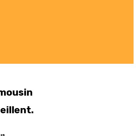
imousin
illent.
us